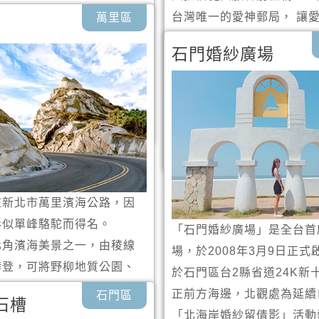
。 磺港獅頭山公園的中正
台灣唯一的愛神郵局， 讓
萬里區
攝燭臺雙嶼與欣賞海景的最
快遞愛；廟內也有台灣獨創
石門婚紗廣場
還特別設有觀景平台與圓形
緣線可供信徒求取。此外廟
台灣北部地區有名的拍攝景
西方愛神之稱的邱比特神像
心許願池；中西方的愛情祈
體驗!
在新北市萬里濱海公路，因
形似單峰駱駝而得名。
「石門婚紗廣場」是全台首
北角濱海美景之一，由稜線
場，於2008年3月9日正式
攀登，可將野柳地質公園、
於石門區台2縣省道24K新
世界、燭台雙嶼、基隆嶼盡
正前方海邊，北觀處為延續自
石門區
石槽
還可遠眺野柳岬。
「北海岸婚紗留倩影」活動