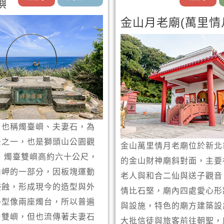
嶼
金山月老廟(萬里情
，也稱燭臺嶼、夫妻石，為
景之一，也是獅頭山公園觀
金山萬里情月老廟位於新北
 燭臺雙嶼高約六十公尺，
的金山財神廟斜對面，主要
山岬的一部分，因板塊運動
老人與和合二仙與送子觀音
侵蝕，形成現今的造型與外
情比石堅，廟內四處愛心形
外型像兩座燭台，所以普遍
與設施，特色的廟方建築設
台雙嶼，但也流傳著夫妻石
大批信徒與旅客前往朝聖，