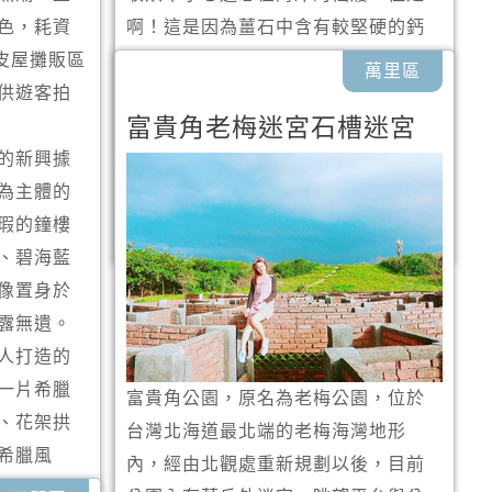
色，耗資
啊！這是因為薑石中含有較堅硬的鈣
皮屋攤販區
質岩塊，這些岩塊周邊較為鬆軟，受
萬里區
供遊客拍
到海水長期洗滌，再加上地層擠壓而
富貴角老梅迷宮石槽迷宮
出現裂縫，而形成鞋子的造型。是不
的新興據
是很神奇呢？來到野柳也別忘了來看
為主體的
看仙女留下的仙履哦！
瑕的鐘樓
、碧海藍
像置身於
露無遺。
人打造的
一片希臘
富貴角公園，原名為老梅公園，位於
、花架拱
台灣北海道最北端的老梅海灣地形
希臘風
內，經由北觀處重新規劃以後，目前
也可以拍