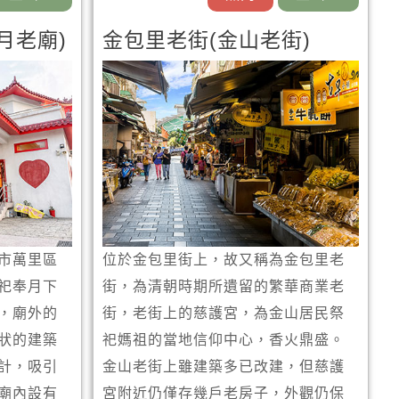
月老廟)
金包里老街(金山老街)
市萬里區
位於金包里街上，故又稱為金包里老
祀奉月下
街，為清朝時期所遺留的繁華商業老
，廟外的
街，老街上的慈護宮，為金山居民祭
狀的建築
祀媽祖的當地信仰中心，香火鼎盛。
計，吸引
金山老街上雖建築多已改建，但慈護
廟內設有
宮附近仍僅存幾戶老房子，外觀仍保