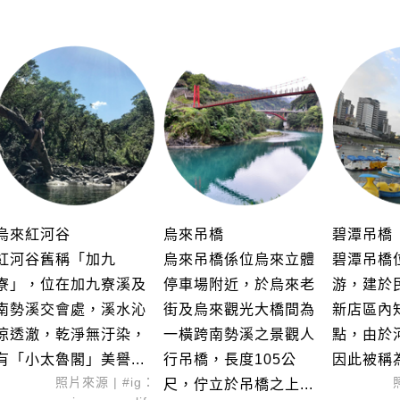
烏來紅河谷
烏來吊橋
碧潭吊橋
紅河谷舊稱「加九
烏來吊橋係位烏來立體
碧潭吊橋
寮」，位在加九寮溪及
停車場附近，於烏來老
游，建於
南勢溪交會處，溪水沁
街及烏來觀光大橋間為
新店區內
涼透澈，乾淨無汙染，
一橫跨南勢溪之景觀人
點，由於
有「小太魯閣」美譽...
行吊橋，長度105公
因此被稱為
照片來源 | #ig：
尺，佇立於吊橋之上...