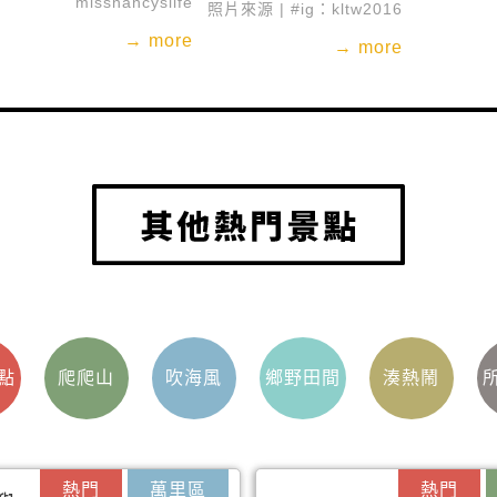
missnancyslife
照片來源 | #ig：kltw2016
→ more
→ more
點
爬爬山
吹海風
鄉野田間
湊熱鬧
熱門
萬里區
熱門