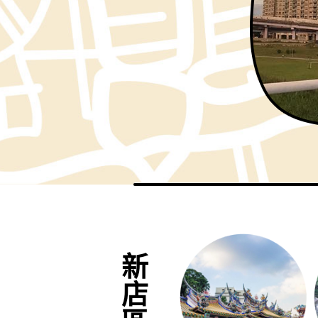
色蒼翠引人，大片尾稜止於新
店、清潭兩溪，是條輕鬆的登山
路線。
新店區