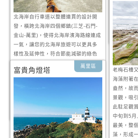
除了自身
有處小碉
北海岸自行車道以整體連貫的設計開
攝地點。
發，橫跨北海岸四個鄉鎮(三芝-石門-
金山-萬里)，使得北海岸濱海路線連成
一氣，讓您的北海岸旅遊可以更具多
樣性及延伸性，符合節能減碳的綠色
目標，也讓我們的環境能夠繼續永續
萬里區
富貴角燈塔
老梅石槽
發展。 當您騎乘自行車時，別忘了觀
海藻附著
察北海岸豐富多樣的生態，與海景奇
盎然，故
觀~自由自在的享受這趟單車旅程！
景觀，吸
照片來源 | #ig：amelia_lai_
此駐足觀
中旬到5月
最美，整
藻，形成