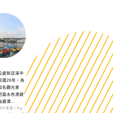
位處新店溪中
民國26年，為
知名觀光景
河面水色澄碧
碧潭...
照片來源 | #ig：