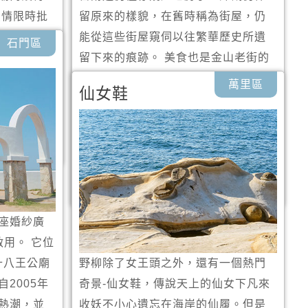
愛情限時批
留原來的樣貌，在舊時稱為街屋，仍
的七彩姻
能從這些街屋窺伺以往繁華歷史所遺
石門區
內也設有
留下來的痕跡。 美食也是金山老街的
、永結銅
一大看點，不僅為農友販賣農特產品
萬里區
仙女鞋
願，歡迎
如芋頭、箭竹筍、山藥的集散地，還
有位於金山老街尾廣安宮前的鴨肉
攤，更是吸引國內外的饕客前來，金
山鴨肉已蔚為當地必吃餐點。
座婚紗廣
啟用。 它位
十八王公廟
野柳除了女王頭之外，還有一個熱門
2005年
奇景-仙女鞋，傳說天上的仙女下凡來
熱潮，並
收妖不小心遺忘在海岸的仙履。但是