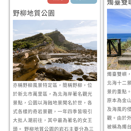
燭臺雙
野柳地質公園
燭臺雙嶼
北海十二
亦稱野柳風景特定區，簡稱野柳，位
景的重點。
於新北市萬里區，為北海岸著名觀光
原本為金
景點，公園以海蝕地景聞名於世，各
及海風的
式各樣的奇岩景觀，一年四季皆吸引
觀。由於
大批人潮前往，其中最為著名的女王
被稱為燭
頭。 野柳地質公園的岩石主要分為三