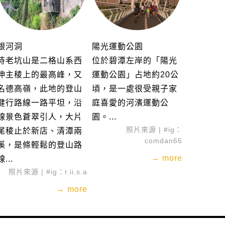
銀河洞
陽光運動公園
待老坑山是二格山系西
位於碧潭左岸的「陽光
伸主稜上的最高峰，又
運動公園」占地約20公
名德高嶺，此地的登山
頃，是一處很受親子家
健行路線一路平坦，沿
庭喜愛的河濱運動公
線景色蒼翠引人，大片
園。...
照片來源 | #ig：
尾稜止於新店、清潭兩
comdan66
溪，是條輕鬆的登山路
→ more
線...
照片來源 | #ig：r.ii.s.a
→ more