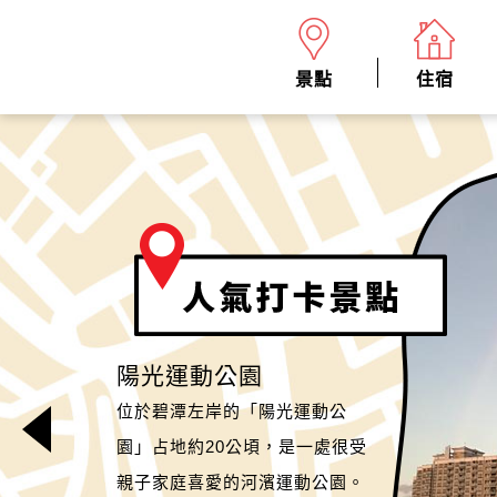
景點
住宿
陽光運動公園
銀河洞
位於碧潭左岸的「陽光運動公
待老坑山是二格山系西伸主稜上
園」占地約20公頃，是一處很受
的最高峰，又名德高嶺，此地的
親子家庭喜愛的河濱運動公園。
登山健行路線一路平坦，沿線景