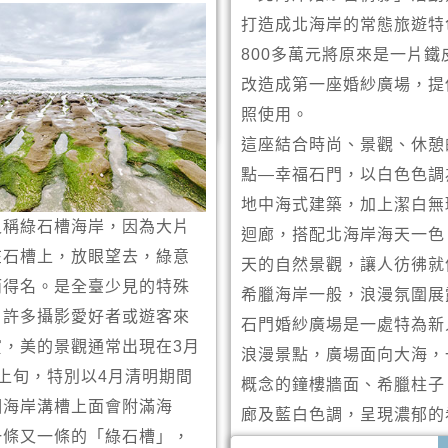
的身形特點外，駱駝峰頂還
打造成北海岸的常態旅遊特
堡，更是成為近年新興的婚
800多萬元將原來是一片鐵
改造成第一座婚紗廣場，提
照使用。
這座結合時尚、景觀、休憩
點—幸福石門，以白色色調
地中海式建築，加上潔白無
又稱綠石槽海岸，因為大片
迴廊，搭配北海岸海天一色
在石槽上，放眼望去，綠意
天的自然景觀，讓人彷彿就
而得名。是全臺少見的特殊
希臘海岸一般，浪漫氛圍展
引許多攝影愛好者或遊客來
石門婚紗廣場是一處特為新
賞，美的景觀通常出現在3月
浪漫景點，廣場面向大海，
上旬，特別以4月清明期間
概念的鐘樓牆面、希臘柱子
個海岸溝槽上面會附滿海
廊及藍白色調，呈現濃郁的
一條又一條的「綠石槽」，
情，國人不用出國，在台灣