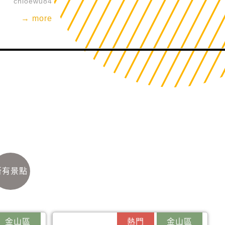
chloewu84
→ more
所有景點
金山區
熱門
金山區