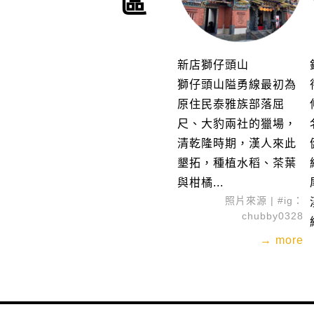
新店獅仔頭山
獅仔頭山隘勇線最初為
原住民泰雅族部落屈
尺、大豹兩社的獵場，
清乾隆時期，漢人來此
墾拓，種植水稻、茶葉
與柑橘...
照片來源 | #ig：
chubby0328
→ more