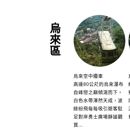
烏來區
烏來空中纜車
高達80公尺的烏來瀑布
自峰巒之巔傾瀉而下，
白色水帶渾然天成，波
綠紛飛每每吸引遊客駐
足對岸勇士廣場靜謐觀
賞...