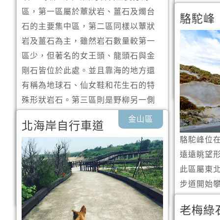
的淒美傳說
區，第一區屬於蕈狀岩、薑石及燭台
駱駝峰
亭，是拍
石的主要集中區，第二區同樣以蕈狀
佳地點，
岩及薑石為主，雖然岩石數量較第一
框景，是
區少，但著名的女王頭、龍頭石與金
點。
剛石皆位於此處。並且靠海的地方還
有稱為地球石、仙女鞋和花生石的特
殊形狀岩石。第三區則是野柳另一側
的海蝕平台，這一區為野柳地質公園
金山區
北海岸自行車道
內重要的生態保護區，另外這裡也有
駱駝峰位
許多經海水侵蝕後，呈現奇特造型的
遠遠眺望
岩石，如二十四孝石、瑪伶鳥石、珠
此區屬東
石等。
步道開始
野柳海洋
老梅綠
收眼底，